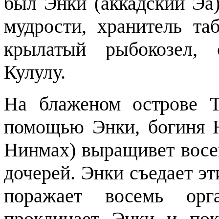
был Энки (аккадский Эа)
мудрости, хранитель та
крылатый рыбокозел, 
Кулулу.
На блаженом острове 
помощью Энки, богиня Н
Нинмах) выращивет восе
дочерей. Энки съедает эт
поражает восемь орг
проклинает Энки и пок