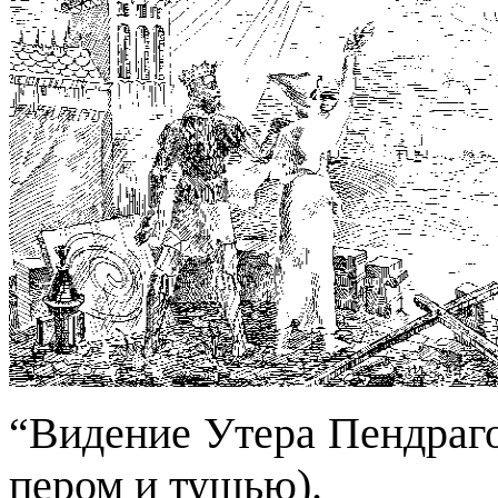
“Видение Утера Пендраго
пером и тушью
).